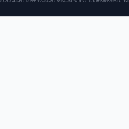
均来源于互联网，仅供学习交流使用，版权归原作者所有。 如有侵权请联系我们，我们